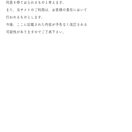
同意を得ておられるものと考えます。
また、当サイトのご利用は、お客様の責任において
行われるものとします。
今後、ここに記載された内容が予告なく改訂される
可能性がありますのでご了承下さい。
鎧甲冑レンタル小札屋​
〠424-0806 静岡県
静岡市清水区
辻2-4-26
個人情報保護方針